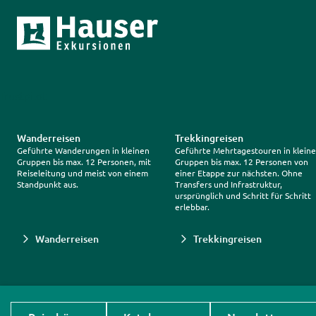
Trustpilot
Wanderreisen
Trekkingreisen
Geführte Wanderungen in kleinen
Geführte Mehrtagestouren in klein
Gruppen bis max. 12 Personen, mit
Gruppen bis max. 12 Personen von
Reiseleitung und meist von einem
einer Etappe zur nächsten. Ohne
Standpunkt aus.
Transfers und Infrastruktur,
ursprünglich und Schritt für Schritt
erlebbar.
Wanderreisen
Trekkingreisen