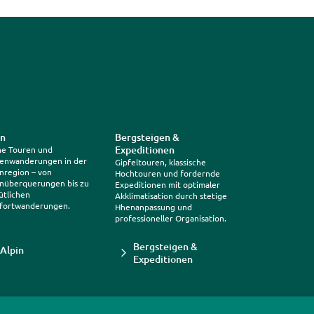
Trustpilot
in
Bergsteigen &
Expeditionen
ne Touren und
enwanderungen in der
Gipfeltouren, klassische
nregion – von
Hochtouren und fordernde
nüberquerungen bis zu
Expeditionen mit optimaler
tlichen
Akklimatisation durch stetige
fortwanderungen.
Hhenanpassung und
professioneller Organisation.
Bergsteigen &
Alpin
Expeditionen