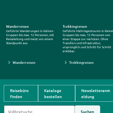
Trustpilot
Wanderreisen
Trekkingreisen
Geführte Wanderungen in kleinen
Geführte Mehrtagestouren in klein
Gruppen bis max. 12 Personen, mit
Gruppen bis max. 12 Personen von
Reiseleitung und meist von einem
einer Etappe zur nächsten. Ohne
Standpunkt aus.
Transfers und Infrastruktur,
ursprünglich und Schritt für Schritt
erlebbar.
Wanderreisen
Trekkingreisen
Reisebüro
Kataloge
Newsletteranm
finden
bestellen
eldung
Suchen