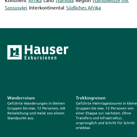
Kontinent
Afrika
Land
Namibia
Region
Namibwüste mit
Sossusvlei
Interkontinental
Südliches Afrika
Trustpilot
Wanderreisen
Trekkingreisen
Geführte Wanderungen in kleinen
Geführte Mehrtagestouren in klein
Gruppen bis max. 12 Personen, mit
Gruppen bis max. 12 Personen von
Reiseleitung und meist von einem
einer Etappe zur nächsten. Ohne
Standpunkt aus.
Transfers und Infrastruktur,
ursprünglich und Schritt für Schritt
erlebbar.