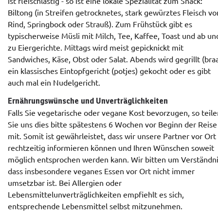
ist fleischlastig - so ist eine lokale Spezialität zum Snack: 
Biltong (in Streifen getrocknetes, stark gewürztes Fleisch von
Rind, Springbock oder Strauß). Zum Frühstück gibt es 
typischerweise Müsli mit Milch, Tee, Kaffee, Toast und ab und
zu Eiergerichte. Mittags wird meist gepicknickt mit 
Sandwiches, Käse, Obst oder Salat. Abends wird gegrillt (braai
ein klassisches Eintopfgericht (potjes) gekocht oder es gibt 
auch mal ein Nudelgericht.
Ernährungswünsche und Unverträglichkeiten
Falls Sie vegetarische oder vegane Kost bevorzugen, so teilen
Sie uns dies bitte spätestens 6 Wochen vor Beginn der Reise 
mit. Somit ist gewährleistet, dass wir unsere Partner vor Ort 
rechtzeitig informieren können und Ihren Wünschen soweit 
möglich entsprochen werden kann. Wir bitten um Verständnis
dass insbesondere veganes Essen vor Ort nicht immer 
umsetzbar ist. Bei Allergien oder 
Lebensmittelunverträglichkeiten empfiehlt es sich, 
entsprechende Lebensmittel selbst mitzunehmen.