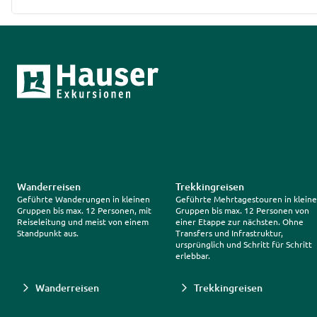
Trustpilot
Wanderreisen
Trekkingreisen
Geführte Wanderungen in kleinen
Geführte Mehrtagestouren in klein
Gruppen bis max. 12 Personen, mit
Gruppen bis max. 12 Personen von
Reiseleitung und meist von einem
einer Etappe zur nächsten. Ohne
Standpunkt aus.
Transfers und Infrastruktur,
ursprünglich und Schritt für Schritt
erlebbar.
Wanderreisen
Trekkingreisen