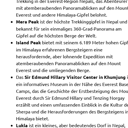
Trekking in der Everest-Region Nepals, das Abenteurer
mit atemberaubenden Panoramablicken auf den Moun
Everest und andere Himalaya-Gipfel belohnt.
Mera Peak
ist der höchste Trekkinggipfel in Nepal und
bekannt für sein einmaliges 360-Grad-Panorama am
Gipfel auf die höchsten Berge der Welt.
Island Peak
bietet mit seinem 6.189 Meter hohen Gipf
im Himalaya erfahrenen Bergsteigern eine
herausfordernde, aber lohnende Expedition mit
atemberaubenden Panoramablicken auf den Mount
Everest und die umliegenden Berge.
Das
Sir Edmund Hillary Visitor Center in Khumjung
i
ein informatives Museum in der Nähe des Everest Bas
Camps, das die Geschichte der Erstbesteigung des Mo
Everest durch Sir Edmund Hillary und Tenzing Norgay
erzählt und einen umfassenden Einblick in die Kultur d
Sherpa und die Herausforderungen des Bergsteigens 
Himalaya bietet.
Lukla
ist ein kleines, aber bedeutendes Dorf in Nepal,