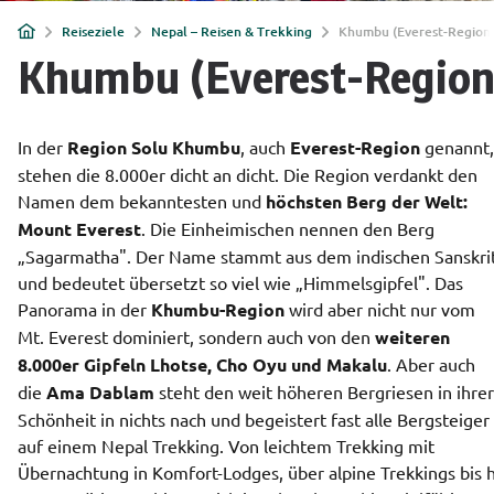
Reiseziele
Nepal – Reisen & Trekking
Khumbu (Everest-Region
Khumbu (Everest-Region
In der 
Region Solu Khumbu
, auch 
Everest-Region
 genannt, 
stehen die 8.000er dicht an dicht. Die Region verdankt den 
Namen dem bekanntesten und 
höchsten Berg der Welt: 
Mount Everest
. Die Einheimischen nennen den Berg 
„Sagarmatha". Der Name stammt aus dem indischen Sanskrit
und bedeutet übersetzt so viel wie „Himmelsgipfel". Das 
Panorama in der 
Khumbu-Region
 wird aber nicht nur vom 
Mt. Everest dominiert, sondern auch von den 
weiteren 
8.000er Gipfeln Lhotse, Cho Oyu und Makalu
. Aber auch 
die 
Ama Dablam
 steht den weit höheren Bergriesen in ihrer 
Schönheit in nichts nach und begeistert fast alle Bergsteiger 
auf einem Nepal Trekking. Von leichtem Trekking mit 
Übernachtung in Komfort-Lodges, über alpine Trekkings bis h